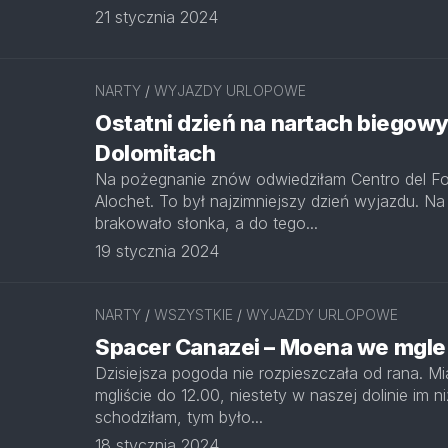
21 stycznia 2024
NARTY
/
WYJAZDY URLOPOWE
Ostatni dzień na nartach biegow
Dolomitach
Na pożegnanie znów odwiedziłam Centro del F
Alochet. To był najzimniejszy dzień wyjazdu. N
brakowało słonka, a do tego...
19 stycznia 2024
NARTY
/
WSZYSTKIE
/
WYJAZDY URLOPOWE
Spacer Canazei – Moena we mgle
Dzisiejsza pogoda nie rozpieszczała od rana. Mi
mgliście do 12.00, niestety w naszej dolinie im ni
schodziłam, tym było...
18 stycznia 2024