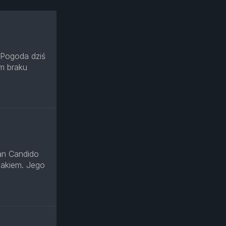
 Pogoda dziś
m braku
an Candido
zlakiem. Jego