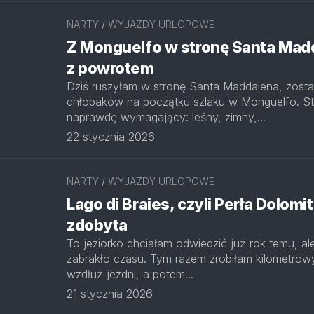
NARTY
/
WYJAZDY URLOPOWE
Z Monguelfo w stronę Santa Madd
z powrotem
Dziś ruszyłam w stronę Santa Maddalena, zost
chłopaków na początku szlaku w Monguelfo. Sta
naprawdę wymagający: leśny, zimny,...
22 stycznia 2026
NARTY
/
WYJAZDY URLOPOWE
Lago di Braies, czyli Perła Dolomi
zdobyta
To jeziorko chciałam odwiedzić już rok temu, a
zabrakło czasu. Tym razem zrobiłam kilometrow
wzdłuż jezdni, a potem...
21 stycznia 2026