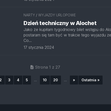
NARTY
/
WYJAZDY URLOPOWE
Dzień techniczny w Alochet
Jako że kupiłam tygodniowy bilet wstępu do Alo
postaram się tam być w trakcie tego wyjazdu ze
Co...
17 stycznia 2024
Strona 1 z 27
2
3
4
5
...
10
20
...
»
Ostatnia »