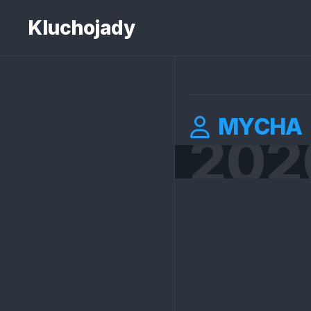
Skip
to
Kluchojady
content
MYCHA
202