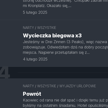
stronę odchodził wcześniej. Chłopaki zabrali m
mi Kronplatz. Okazało się,...
5 lutego 2025
NARTY
/
WSZYSTKIE
Wycieczka biegowa x3
Jesteśmy w Drei Zinnen (3 Peaks), więc nazwa
zobowiązuje. Odwiedziłam dziś na dobry począt
miejsca. Najpierw przetuptałam się z...
4 lutego 2025
4
NARTY
/
WSZYSTKIE
/
WYJAZDY URLOPOWE
Powrót
Kaowiec od rana nie dał spać i dzięki temu już 
byliśmy na ostatnim śniadaniu. Hotel opuściliśmy