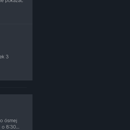
nie pokazać
ek 3
po ósmej
 o 8:30...