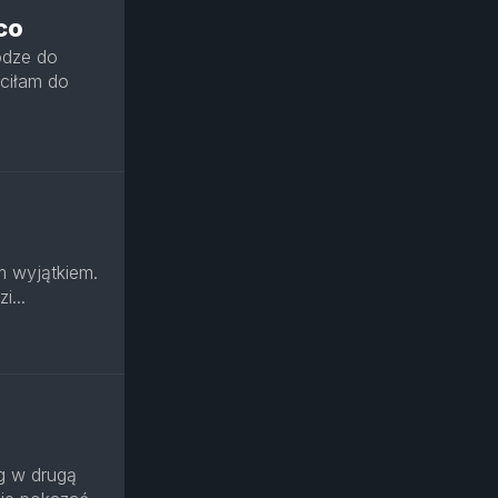
co
rodze do
ciłam do
m wyjątkiem.
i...
g w drugą