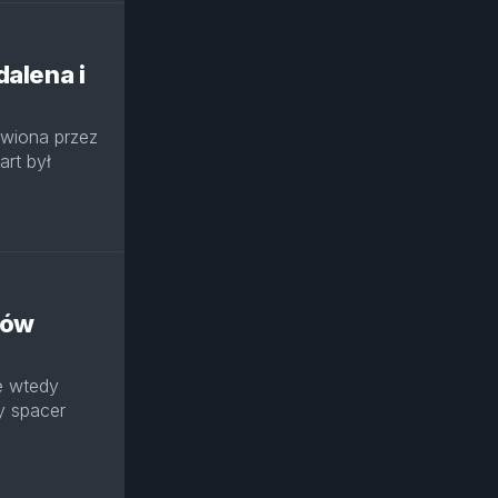
alena i
awiona przez
rt był
tów
le wtedy
y spacer