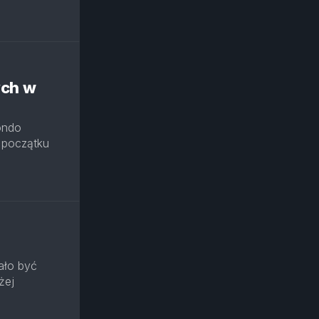
ych w
ondo
a początku
ało być
żej