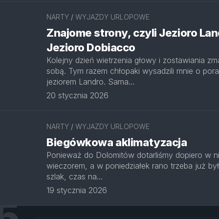
NARTY
/
WYJAZDY URLOPOWE
Znajome strony, czyli Jezioro Lan
Jezioro Dobiacco
Kolejny dzień wietrzenia głowy i zostawiania zm
sobą. Tym razem chłopaki wysadzili mnie o por
jeziorem Landro. Sama...
20 stycznia 2026
NARTY
/
WYJAZDY URLOPOWE
Biegówkowa aklimatyzacja
Ponieważ do Dolomitów dotarliśmy dopiero w ni
wieczorem, a w poniedziałek rano trzeba już by
szlak, czas na...
19 stycznia 2026
5