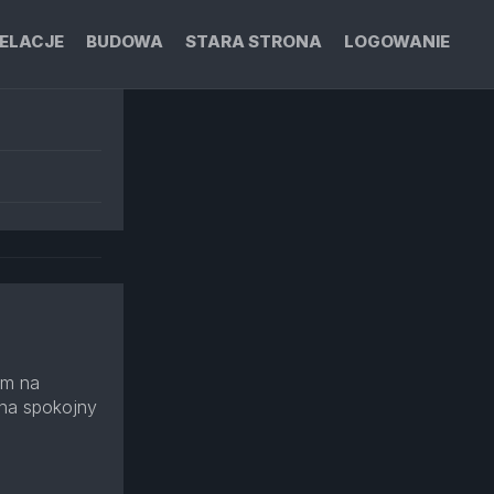
ELACJE
BUDOWA
STARA STRONA
LOGOWANIE
am na
 na spokojny