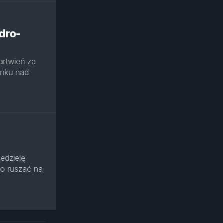
dro-
artwień za
anku nad
edzielę
ło ruszać na