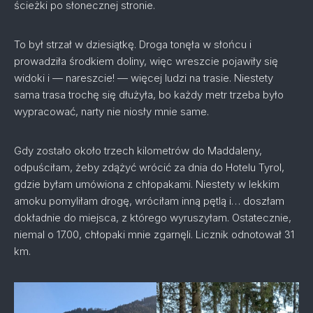
ścieżki po słonecznej stronie.
To był strzał w dziesiątkę. Droga tonęła w słońcu i
prowadziła środkiem doliny, więc wreszcie pojawiły się
widoki i — nareszcie! — więcej ludzi na trasie. Niestety
sama trasa trochę się dłużyła, bo każdy metr trzeba było
wypracować, narty nie niosły mnie same.
Gdy zostało około trzech kilometrów do Maddaleny,
odpuściłam, żeby zdążyć wrócić za dnia do Hotelu Tyrol,
gdzie byłam umówiona z chłopakami. Niestety w lekkim
amoku pomyliłam drogę, wróciłam inną pętlą i… doszłam
dokładnie do miejsca, z którego wyruszyłam. Ostatecznie,
niemal o 17.00, chłopaki mnie zgarnęli. Licznik odnotował 31
km.