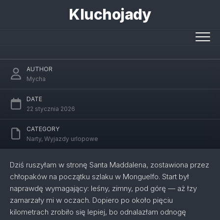
Skip
Kluchojady
to
Z Monguelfo w stronę Santa Maddalena i z
content
powrotem
AUTHOR
Mycha
DATE
22 stycznia 2026
CATEGORY
Narty
,
Wyjazdy urlopowe
Dziś ruszyłam w stronę Santa Maddalena, zostawiona przez
chłopaków na początku szlaku w Monguelfo. Start był
naprawdę wymagający: leśny, zimny, pod górę — aż łzy
zamarzały mi w oczach. Dopiero po około pięciu
kilometrach zrobiło się lepiej, bo odnalazłam odnogę