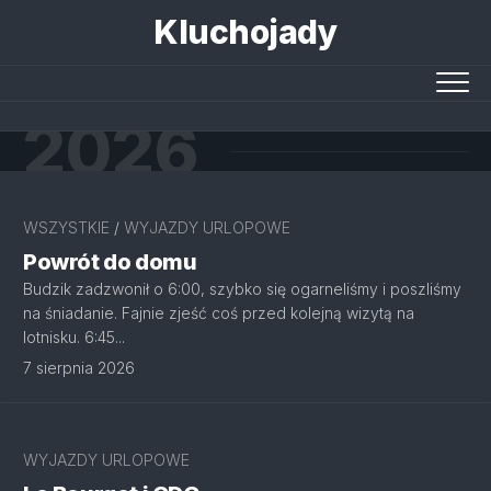
Skip
Kluchojady
to
content
2026
WSZYSTKIE
/
WYJAZDY URLOPOWE
Powrót do domu
Budzik zadzwonił o 6:00, szybko się ogarneliśmy i poszliśmy
na śniadanie. Fajnie zjeść coś przed kolejną wizytą na
lotnisku. 6:45...
7 sierpnia 2026
WYJAZDY URLOPOWE