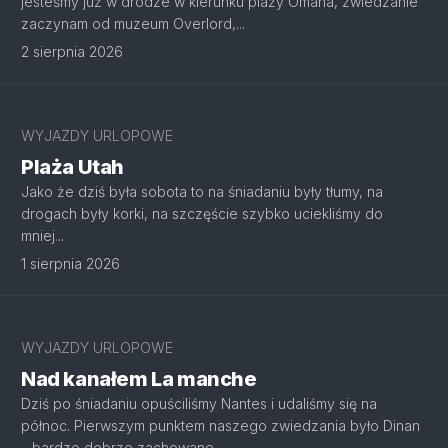
jesteśmy już w drodze w kierunku plaży Omaha, zwiedzanie
zaczynam od muzeum Overlord,...
2 sierpnia 2026
WYJAZDY URLOPOWE
Plaża Utah
Jako że dziś była sobota to na śniadaniu były tłumy, na
drogach były korki, na szczęście szybko uciekliśmy do
mniej...
1 sierpnia 2026
WYJAZDY URLOPOWE
Nad kanałem La manche
Dziś po śniadaniu opuściliśmy Nantes i udaliśmy się na
północ. Pierwszym punktem naszego zwiedzania było Dinan
– bardzo dobrze zachowane...