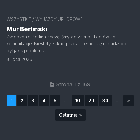
WSZYSTKIE
/
WYJAZDY URLOPOWE
Mur Berlinski
Zwiedzanie Berlina zaczęliśmy od zakupu biletów na
komunikacje. Niestety zakup przez internet się nie udał bo
był jakiś problem z...
8 lipca 2026
Strona 1 z 169
1
2
3
4
5
...
10
20
30
...
»
Ostatnia »