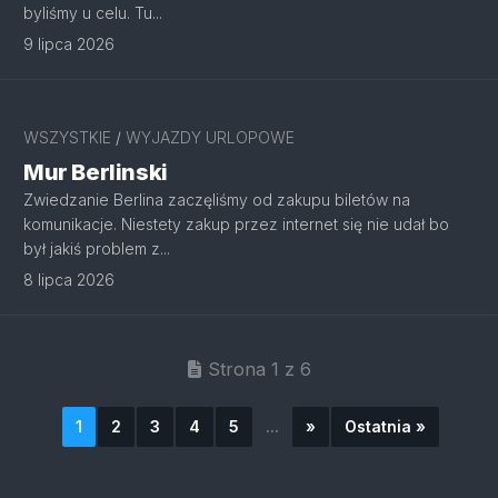
byliśmy u celu. Tu...
9 lipca 2026
WSZYSTKIE
/
WYJAZDY URLOPOWE
Mur Berlinski
Zwiedzanie Berlina zaczęliśmy od zakupu biletów na
komunikacje. Niestety zakup przez internet się nie udał bo
był jakiś problem z...
8 lipca 2026
Strona 1 z 6
1
2
3
4
5
...
»
Ostatnia »