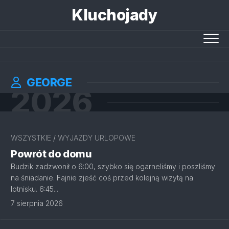
Skip
Kluchojady
to
content
GEORGE
2026
WSZYSTKIE
/
WYJAZDY URLOPOWE
Powrót do domu
Budzik zadzwonił o 6:00, szybko się ogarneliśmy i poszliśmy
na śniadanie. Fajnie zjeść coś przed kolejną wizytą na
lotnisku. 6:45...
7 sierpnia 2026