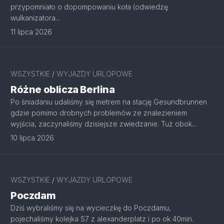
przypomniało o dopompowaniu koła (odwiedzę
wulkanizatora...
11 lipca 2026
WSZYSTKIE
/
WYJAZDY URLOPOWE
Różne oblicza Berlina
Po śniadaniu udaliśmy się metrem na stację Gesundbrunnen
gdzie pomimo drobnych problemów ze znalezieniem
wyjścia, zaczynaliśmy dzisiejsze zwiedzanie. Tuż obok...
10 lipca 2026
WSZYSTKIE
/
WYJAZDY URLOPOWE
Poczdam
Dziś wybraliśmy się na wycieczkę do Poczdamu,
pojechaliśmy kolejka S7 z alexanderplatz i po ok 40min.