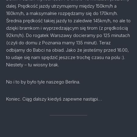
dalej. Prędkość jazdy utrzymujemy między 150km/h a
160km/h, a maksymalnie rozpędzamy się do 170km/h.
Średnia prędkość takiej jazdy to zaledwie 145km/h, no ale to
dzięki bramkom i wyprzedzającym się tirom (z prędkością
92km/h). Do rogatek Warszawy docieramy po 125 minutach
(czyli do domu z Poznania mamy 135 minut). Teraz
odbijamy do Babci na obiad. Jako że jesteśmy przed 16.00,
to udaje się nam spędzić jeszcze trochę czasu na polu :).
Niestety – tu wiosny brak.
No i to by było tyle naszego Berlina.
Koniec. Ciąg dalszy kiedyś zapewne nastąpi…