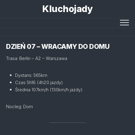
Skip
Kluchojady
to
content
DZIEŃ 07 – WRACAMY DO DOMU
Trasa: Berlin – A2 – Warszawa
Dystans: 565km
Czas 5h16 (4h20 jazdy)
Średnia 107km/h (130km/h jazdy)
Nocleg: Dom