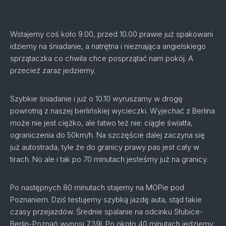
Wstajemy coś koło 9.00, przed 10.00 prawie już spakowani
idziemy na śniadanie, a natrętna i nieznająca angielskiego
sprzątaczka co chwila chce posprzątać nam pokój. A
przecież zaraz jedziemy.
Szybkie śniadanie i już o 10.10 wyruszamy w drogę
powrotną z naszej berlińskiej wycieczki. Wyjechać z Berlina
może nie jest ciężko, ale łatwo też nie: ciągle światła,
ograniczenia do 50km/h. Na szczęście dalej zaczyna się
już autostrada, tyle że do granicy prawy pas jest cały w
tirach. No ale i tak po 70 minutach jesteśmy już na granicy.
Po następnych 80 minutach stajemy na MOPie pod
Poznaniem. Dziś testujemy szybką jazdę auta, stąd takie
czasy przejazdów. Średnie spalanie na odcinku Słubice-
Berlin-Poznań wynosi 7,39l. Po około 40 minutach jedziemy