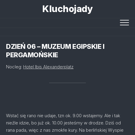
Skip
Kluchojady
to
content
DZIEŃ 06 – MUZEUM EGIPSKIE I
PERGAMOŃSKIE
Nocleg:
Hotel Ibis Alexanderplatz
Wstać się rano nie udaje, tzn ok. 9.00 wstajemy. Ale i tak
nieźle idzie, bo już ok. 10.00 jesteśmy w drodze. Dziś od
rana pada, więc z nas zmokłe kury. Na berlińskiej Wyspie