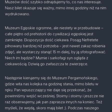
Muzeów dość szybko odnajdujemy to, co nas interesuje.
Nasz bilet okazuje się ważny, mimo innej godziny niż na nim
wydrukowano.
Muzeum Egipskie ogromne, ale niestety w przebudowie –
całe piętro od prehistorii do cywilizacji egipskiej jest
zamknięte. Ekspozycja dość ciekawa. Posąg Nefretete
pilnowany bardziej niż potrzeba – jest nawet zakaz robienia
zdjęć, ale wystarczy stanąć 15 m dalej, by ją sfotografować.
Niech im będzie? Mumie i sarkofagi syn ogląda z
ciekawością. Dziwią go zwłaszcza te zwierzęce.
Następnie kierujemy się do Muzeum Pergamońskiego,
gdzie wita nas kolejka na godzinę stania, mimo biletu w
ręku. Pan wpuszczający nie daje się przekonać, że
powinniśmy wejść wcześniej. Stoimy i stoimy i jeszcze nie
raz obserwujemy, jak pan zaprasza innych na koniec. Też
myśleli, że wejdą, skoro mają bilet ;). Podczas naszego