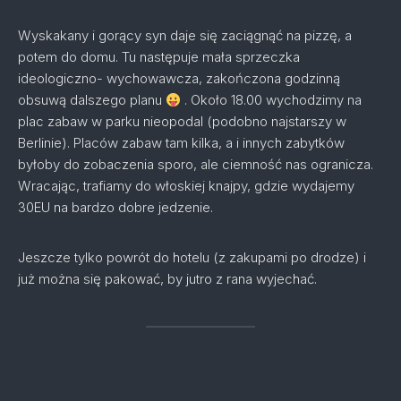
Wyskakany i gorący syn daje się zaciągnąć na pizzę, a
potem do domu. Tu następuje mała sprzeczka
ideologiczno- wychowawcza, zakończona godzinną
obsuwą dalszego planu
. Około 18.00 wychodzimy na
plac zabaw w parku nieopodal (podobno najstarszy w
Berlinie). Placów zabaw tam kilka, a i innych zabytków
byłoby do zobaczenia sporo, ale ciemność nas ogranicza.
Wracając, trafiamy do włoskiej knajpy, gdzie wydajemy
30EU na bardzo dobre jedzenie.
Jeszcze tylko powrót do hotelu (z zakupami po drodze) i
już można się pakować, by jutro z rana wyjechać.