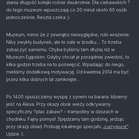
stania długość kolejki rośnie dwukrotnie. Dla ciekawskich ?
do tego muzeum wpuszczają co 20 minut około 60 osób
jednocześnie. Reszta czeka ;).
Muzeum, mimo że z zewnątrz niewyględne, robi wrażenie.
Niby zwykły budynek, ale te sale w środku… To trzeba
zobaczyć samemu. Chyba byliśmy tam dłużej niż w
Muzeum Egipskim. Gdyby chciał je porządniej zwiedzić, to
kilka godzin trzeba na to poświęcić. Wpadając do niego,
mieliśmy dodatkową motywację. Od kwietnia 2014 ma być
przez kilka dobrych lat zamknięte…
Po 14.00 opuszczamy wyspę z synem na barana. Idziemy
jeść na Alexa. Przy okazji obok wieży odkrywamy
specyficzny ?plac zabaw? – trampoliny w dziurach w
chodniku. Fajny pomysł. Spędzamy tam godzinę, jedząc
przy okazji obiad. Próbuję lokalnego specjału
„currywurst”
.
Ujdzie :).