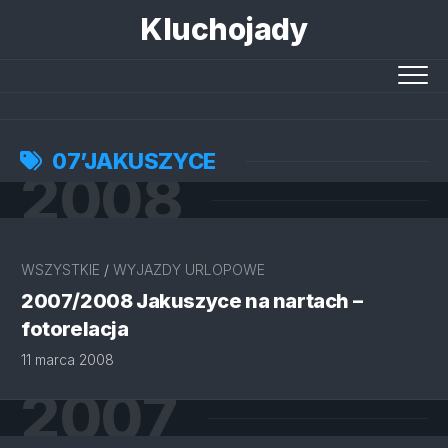
Skip
Kluchojady
to
content
07’JAKUSZYCE
2008
WSZYSTKIE
/
WYJAZDY URLOPOWE
2007/2008 Jakuszyce na nartach –
fotorelacja
11 marca 2008
2007