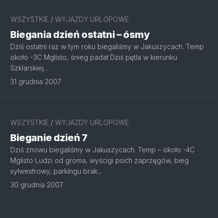
WSZYSTKIE
/
WYJAZDY URLOPOWE
Biegania dzień ostatni – ósmy
Dziś ostatni raz w tym roku biegaliśmy w Jakuszycach. Temp
około -3C Mglisto, śnieg padał Dziś pętla w kierunku
Szklarskiej...
31 grudnia 2007
WSZYSTKIE
/
WYJAZDY URLOPOWE
Bieganie dzień 7
Dziś znowu biegaliśmy w Jakuszycach. Temp – około -4C
Mglisto Ludzi od groma, wyścigi psich zaprzęgów, bieg
sylwestrowy, parkingu brak...
30 grudnia 2007