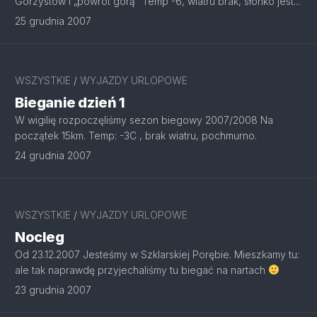
Górzystów i „powrót górą” Temp -6, wiatru brak, słonko jest...
25 grudnia 2007
WSZYSTKIE
/
WYJAZDY URLOPOWE
Bieganie dzień 1
W wigilię rozpoczęliśmy sezon biegowy 2007/2008 Na
początek 15km. Temp: -3C , brak wiatru, pochmurno.
24 grudnia 2007
WSZYSTKIE
/
WYJAZDY URLOPOWE
Nocleg
Od 23.12.2007 Jesteśmy w Szklarskiej Porębie. Mieszkamy tu:
ale tak naprawdę przyjechaliśmy tu biegać na nartach
23 grudnia 2007