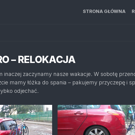
STRONA GŁÓWNA
R
RO – RELOKACJA
m inaczej zaczynamy nasze wakacje. W sobotę przen
szcie mamy łóżka do spania – pakujemy przyczepę i s
zybko odjechać.