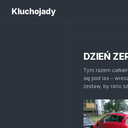
Skip
to
Kluchojady
content
DZIEŃ ZE
Tym razem całkie
się pod las – wre
zestaw, by rano s