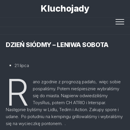
Skip
Kluchojady
to
content
DZIEŃ SIÓDMY – LENIWA SOBOTA
21 lipca
R
ano zgodnie z prognozą padało, więc sobie
pospaliśmy. Potem nieśpiesznie wybraliśmy
się do miasta. Najpierw odwiedziliśmy
ToysRus, potem CH ATRIO i Interspar.
Następnie byliśmy w Lidlu, Tedim i Action. Zakupy spore i
udane. Po południu na kempingu grillowaliśmy i wybraliśmy
się na wycieczkę pontonem. .