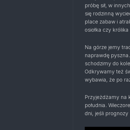
próbę sił, w innych
się rodzinną wycie
place zabaw i atra
osiołka czy królika i
Na górze jemy trad
naprawdę pyszna. 
schodzimy do kole
Odkrywamy też świ
wybawia, że po ra
Przyjeżdżamy na k
południa. Wieczor
dni, jeśli prognoz