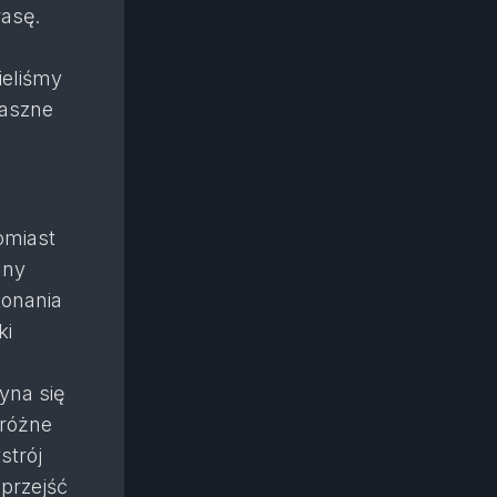
rasę.
ą
ieliśmy
raszne
omiast
lny
konania
ki
yna się
eróżne
strój
przejść