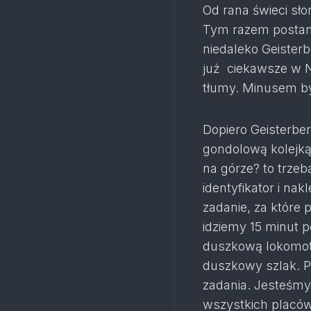
Od rana świeci sł
Tym razem postan
niedaleko Geisterb
już ciekawsze w N
tłumy. Minusem był
Dopiero Geisterbe
gondolową kolejką 
na górze? to trze
identyfikator i na
zadanie, za które 
idziemy 15 minut 
duszkową lokomot
duszkowy szlak. P
zadania. Jesteśmy 
wszystkich placów