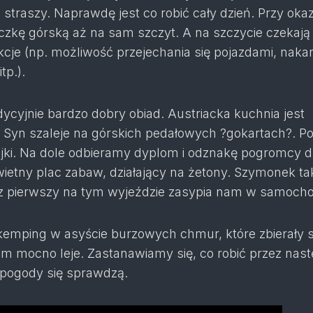
 straszy. Naprawdę jest co robić cały dzień. Przy okazj
czkę górską aż na sam szczyt. A na szczycie czekają
kcje (np. możliwość przejechania się pojazdami, naka
tp.).
ycyjnie bardzo dobry obiad. Austriacka kuchnia jest
Syn szaleje na górskich pedałowych ?gokartach?. P
jki. Na dole odbieramy dyplom i odznakę pogromcy 
etny plac zabaw, działający na żetony. Szymonek tak
z pierwszy na tym wyjeździe zasypia nam w samocho
emping w asyście burzowych chmur, które zbierały si
em mocno leje. Zastanawiamy się, co robić przez nas
y pogody się sprawdzą.