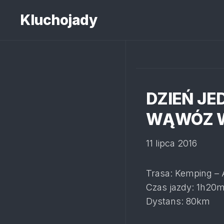
Skip
to
Kluchojady
content
DZIEŃ JE
WĄWÓZ 
11 lipca 2016
Trasa: Kemping – 
Czas jazdy: 1h20m
Dystans: 80km