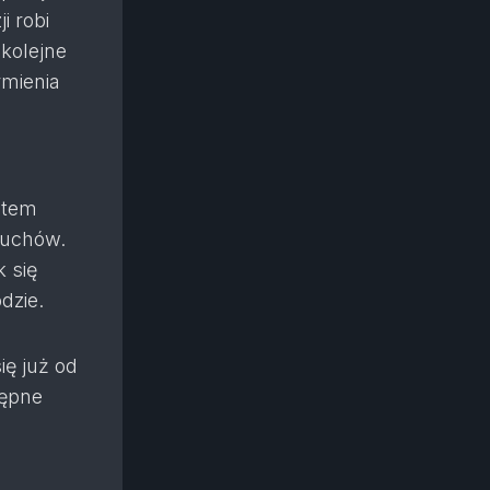
i robi
 kolejne
rmienia
otem
duchów.
 się
dzie.
ę już od
tępne