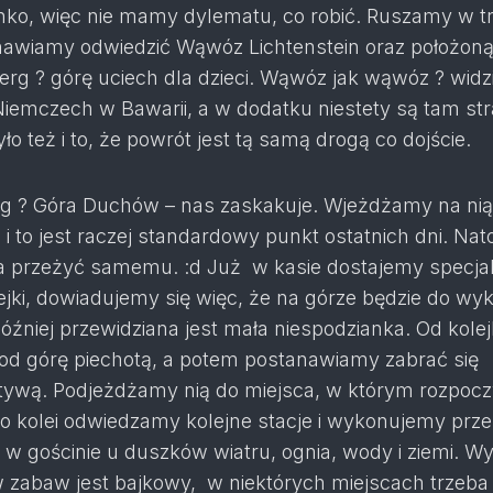
onko, więc nie mamy dylematu, co robić. Ruszamy w t
awiamy odwiedzić Wąwóz Lichtenstein oraz położon
erg ? górę uciech dla dzieci. Wąwóz jak wąwóz ? widz
iemczech w Bawarii, a w dodatku niestety są tam st
o też i to, że powrót jest tą samą drogą co dojście.
rg ? Góra Duchów – nas zaskakuje. Wjeżdżamy na nią
i to jest raczej standardowy punkt ostatnich dni. Nat
ba przeżyć samemu. :d Już w kasie dostajemy specja
klejki, dowiadujemy się więc, że na górze będzie do wy
później przewidziana jest mała niespodzianka. Od kolej
pod górę piechotą, a potem postanawiamy zabrać się
ywą. Podjeżdżamy nią do miejsca, w którym rozpocz
o kolei odwiedzamy kolejne stacje i wykonujemy prz
w gościnie u duszków wiatru, ognia, wody i ziemi. Wy
 zabaw jest bajkowy, w niektórych miejscach trzeba 