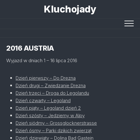
Skip
Kluchojady
to
content
2016 AUSTRIA
Wyjazd w dniach 1 – 16 lipca 2016
Dzień pierwszy – Do Drezna
Dzień drugi – Zwiedzanie Drezna
Dzień trzeci – Droga do Legolandu
Dzień czwarty – Legoland
Dzień piąty – Legoland dzień 2
Dzień szósty – Jedziemy w Alpy
Dzień siódmy – Grossglocknerstrasse
Dzień ósmy – Parki dzikich zwierząt
Dzień dziewiąty – Dolina Bad Gastein