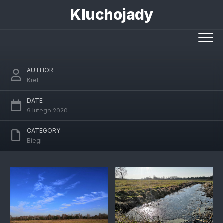
Skip
Kluchojady
to
content
Wiosenne bieganie
AUTHOR
Kret
DATE
9 lutego 2020
CATEGORY
Biegi