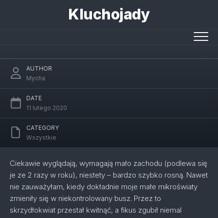
Skip
Kluchojady
to
content
Ogrody w szkle
AUTHOR
Mycha
DATE
11 lutego 2020
CATEGORY
Wszystkie
Ciekawie wyglądają, wymagają mało zachodu (podlewa się
je ze 2 razy w roku), niestety – bardzo szybko rosną. Nawet
nie zauważyłam, kiedy dokładnie moje małe mikroświaty
zmieniły się w niekontrolowany busz. Przez to
skrzydłokwiat przestał kwitnąć, a fikus zgubił niemal