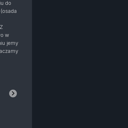
iu do
 (osada
 Z
wo w
niu jemy
haczamy