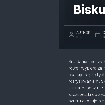
Bisku
AUTHOR
D
Kret
1
Śniadanie miedzy 
rower wybiera za n
okazuje się że tyc
rozrysowaniem. Skl
jak na złość w nas
szczoteczki do zę
szutru okazuje si