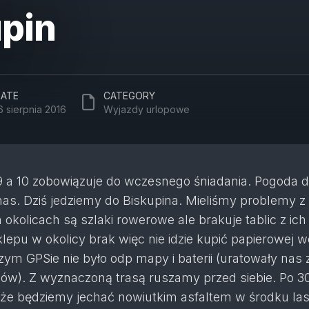
pin
ATE
CATEGORY
6 sierpnia 2016
Wyjazdy urlopowe
9 a 10 zobowiązuje do wczesnego śniadania. Pogoda 
as. Dziś jedziemy do Biskupina. Mieliśmy problemy z
h okolicach są szlaki rowerowe ale brakuje tablic z ich
epu w okolicy brak więc nie idzie kupić papierowej we
zym GPSie nie było odp mapy i baterii (uratowały nas 
bów). Z wyznaczoną trasą ruszamy przed siebie. Po 
ę że będziemy jechać nowiutkim asfaltem w środku las