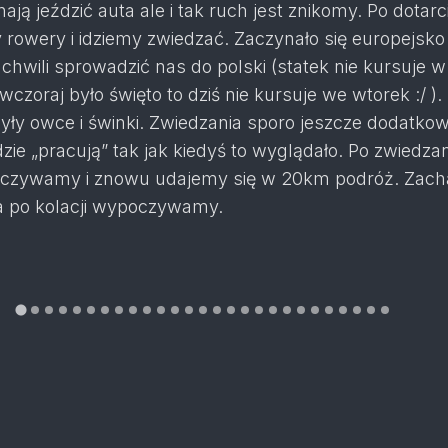
ją jeździć auta ale i tak ruch jest znikomy. Po dotarc
 rowery i idziemy zwiedzać. Zaczynało się europejsko
 chwili sprowadzić nas do polski (statek nie kursuje w
 wczoraj było święto to dziś nie kursuje we wtorek :/ ).
były owce i świnki. Zwiedzania sporo jeszcze dodatko
zie „pracują” tak jak kiedyś to wyglądało. Po zwiedza
poczywamy i znowu udajemy się w 20km podróż. Zac
 a po kolacji wypoczywamy.