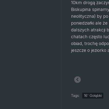
10km drogą zaczyna
Biskupina spinamy
neolityczna) by po
poniedziałki ale że
dalszych atrakcji 
chatach często lud
obiad, trochę od
jeszcze o jeziorko
Tags:
16' Gołąbki