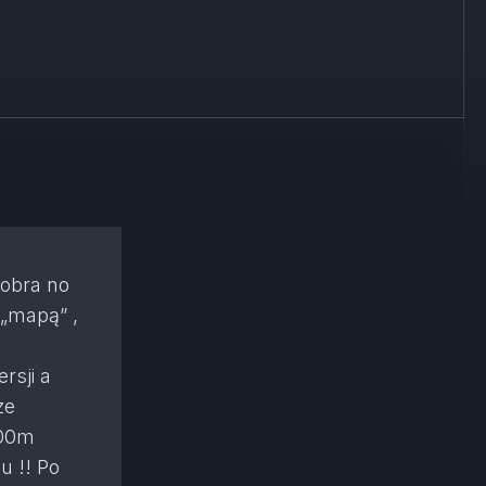
dobra no
 „mapą” ,
rsji a
ze
300m
u !! Po