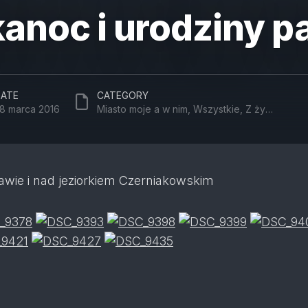
anoc i urodziny pa
ATE
CATEGORY
8 marca 2016
Miasto moje a w nim
,
Wszystkie
,
Z życia...
ie i nad jeziorkiem Czerniakowskim