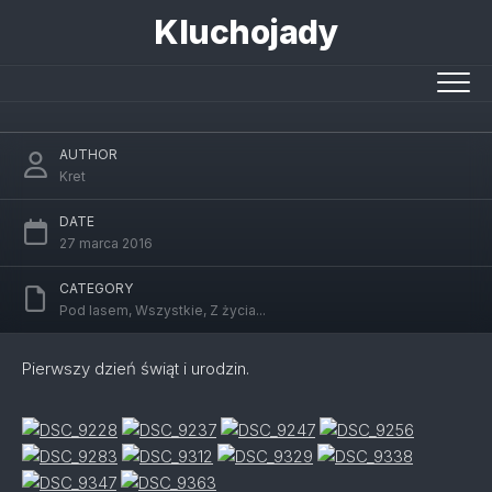
Skip
Kluchojady
to
content
Wielkanoc i urodziny part 1
AUTHOR
Kret
DATE
27 marca 2016
CATEGORY
Pod lasem
,
Wszystkie
,
Z życia...
Pierwszy dzień świąt i urodzin.