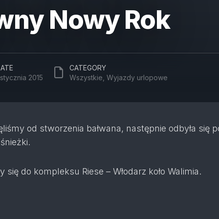
wny Nowy Rok
ATE
CATEGORY
 stycznia 2015
Wszystkie
,
Wyjazdy urlopowe
liśmy od stworzenia bałwana, następnie odbyła się 
śnieżki.
y się do kompleksu Riese – Włodarz koło Walimia.