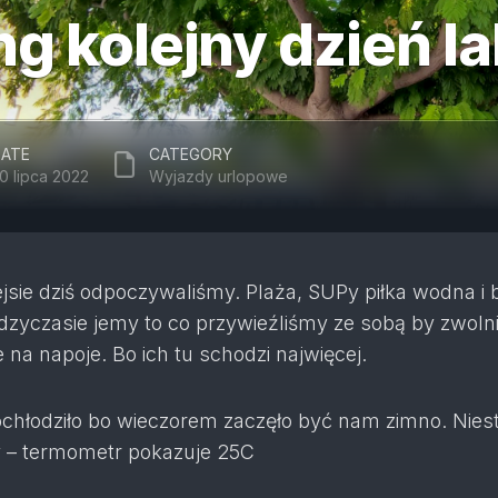
ng kolejny dzień l
ATE
CATEGORY
0 lipca 2022
Wyjazdy urlopowe
jsie dziś odpoczywaliśmy. Plaża, SUPy piłka wodna i
zyczasie jemy to co przywieźliśmy ze sobą by zwolni
na napoje. Bo ich tu schodzi najwięcej.
ochłodziło bo wieczorem zaczęło być nam zimno. Niest
 – termometr pokazuje 25C