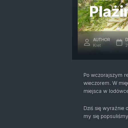
Plażi
AUTHOR
D
Kret
2
Po wczorajszym re
wieczorem. W międ
miejsca w lodówce 
Dziś się wyraźnie 
my się popsuliśmy