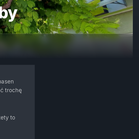
aby
 basen
ć trochę
ety to