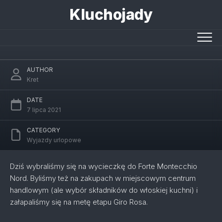
Skip
Kluchojady
to
content
Zwiedzanie
AUTHOR
Kret
DATE
7 lipca 2021
CATEGORY
Wyjazdy urlopowe
Dziś wybraliśmy się na wycieczkę do Forte Montecchio
Nord. Byliśmy też na zakupach w miejscowym centrum
handlowym (ale wybór składników do włoskiej kuchni) i
załapaliśmy się na metę etapu Giro Rosa.