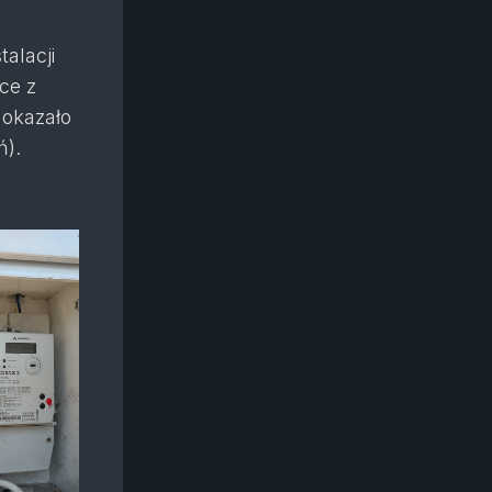
alacji
ce z
 okazało
ń).