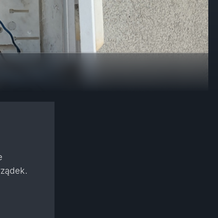
e
rządek.