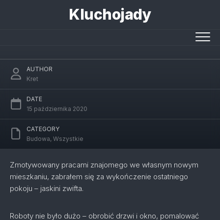
Skip
Kluchojady
to
content
Ostatni pokój
AUTHOR
Kret
DATE
15 października 2020
CATEGORY
Budowa
,
Wszystkie
Zmotywowany pracami znajomego we własnym nowym
mieszkaniu, zabrałem się za wykończenie ostatniego
pokoju – jaskini zwifta.
Roboty nie było dużo – obrobić drzwi i okno, pomalować