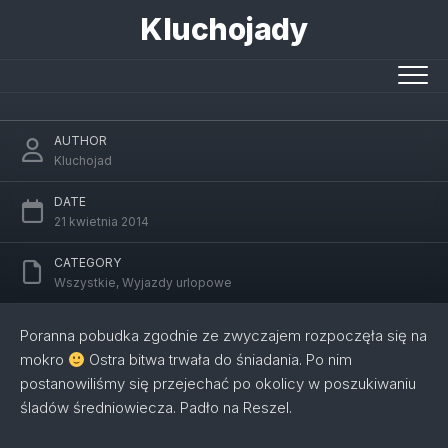
Skip
Kluchojady
to
content
Lany poniedziałek
AUTHOR
Kluchojad
DATE
21 kwietnia 2014
CATEGORY
Wszystkie
,
Wyjazdy urlopowe
Poranna pobudka zgodnie ze zwyczajem rozpoczęła się na
mokro
Ostra bitwa trwała do śniadania. Po nim
postanowiliśmy się przejechać po okolicy w poszukiwaniu
śladów średniowiecza. Padło na Reszel.