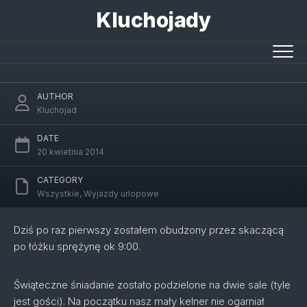
Skip
Kluchojady
to
content
Zmienność zdrowia
AUTHOR
Kluchojad
DATE
20 kwietnia 2014
CATEGORY
Wszystkie
,
Wyjazdy urlopowe
Dziś po raz pierwszy zostałem obudzony przez skaczącą
po łóżku sprężynę ok 9:00.
Świąteczne śniadanie zostało podzielone na dwie sale (tyle
jest gości). Na początku nasz mały kelner nie ogarniał