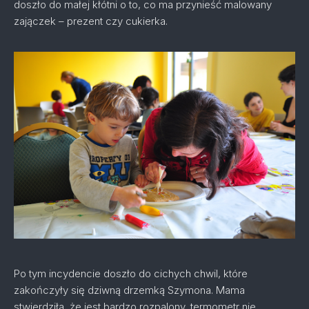
doszło do małej kłótni o to, co ma przynieść malowany
zajączek – prezent czy cukierka.
Po tym incydencie doszło do cichych chwil, które
zakończyły się dziwną drzemką Szymona. Mama
stwierdziła, że jest bardzo rozpalony, termometr nie