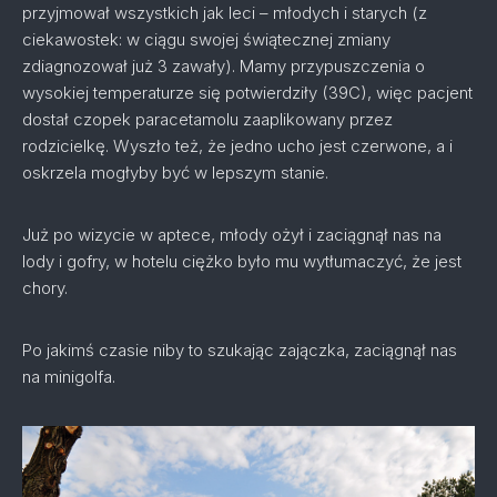
przyjmował wszystkich jak leci – młodych i starych (z
ciekawostek: w ciągu swojej świątecznej zmiany
zdiagnozował już 3 zawały). Mamy przypuszczenia o
wysokiej temperaturze się potwierdziły (39C), więc pacjent
dostał czopek paracetamolu zaaplikowany przez
rodzicielkę. Wyszło też, że jedno ucho jest czerwone, a i
oskrzela mogłyby być w lepszym stanie.
Już po wizycie w aptece, młody ożył i zaciągnął nas na
lody i gofry, w hotelu ciężko było mu wytłumaczyć, że jest
chory.
Po jakimś czasie niby to szukając zajączka, zaciągnął nas
na minigolfa.