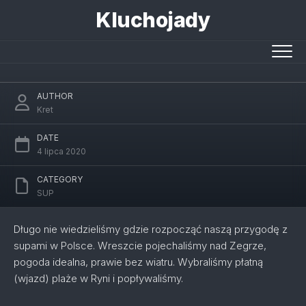
Skip
Kluchojady
to
content
Sup nad Zegrzem
AUTHOR
Kret
DATE
4 lipca 2020
CATEGORY
SUP
Długo nie wiedzieliśmy gdzie rozpocząć naszą przygodę z
supami w Polsce. Wreszcie pojechaliśmy nad Zegrze,
pogoda idealna, prawie bez wiatru. Wybraliśmy płatną
(wjazd) plaże w Ryni i popływaliśmy.