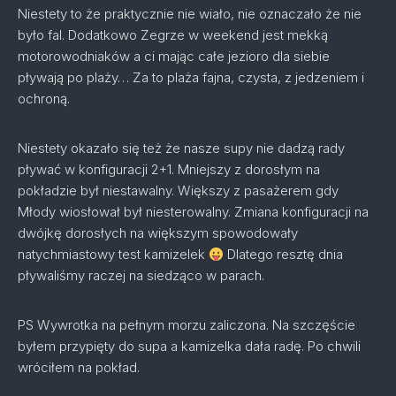
Niestety to że praktycznie nie wiało, nie oznaczało że nie
było fal. Dodatkowo Zegrze w weekend jest mekką
motorowodniaków a ci mając całe jezioro dla siebie
pływają po plaży… Za to plaża fajna, czysta, z jedzeniem i
ochroną.
Niestety okazało się też że nasze supy nie dadzą rady
pływać w konfiguracji 2+1. Mniejszy z dorosłym na
pokładzie był niestawalny. Większy z pasażerem gdy
Młody wiosłował był niesterowalny. Zmiana konfiguracji na
dwójkę dorosłych na większym spowodowały
natychmiastowy test kamizelek
Dlatego resztę dnia
pływaliśmy raczej na siedząco w parach.
PS Wywrotka na pełnym morzu zaliczona. Na szczęście
byłem przypięty do supa a kamizelka dała radę. Po chwili
wróciłem na pokład.