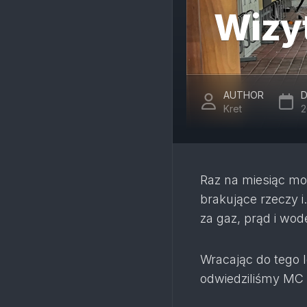
Wizy
AUTHOR
D
Kret
2
Raz na miesiąc mo
brakujące rzeczy
za gaz, prąd i wod
Wracając do tego l
odwiedziliśmy MC