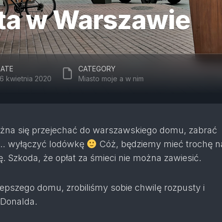
ta w Warszawie
ATE
CATEGORY
6 kwietnia 2020
Miasto moje a w nim
żna się przejechać do warszawskiego domu, zabrać
 i… wyłączyć lodówkę
Cóż, będziemy mieć trochę n
ę. Szkoda, że opłat za śmieci nie można zawiesić.
epszego domu, zrobiliśmy sobie chwilę rozpusty i
 Donalda.