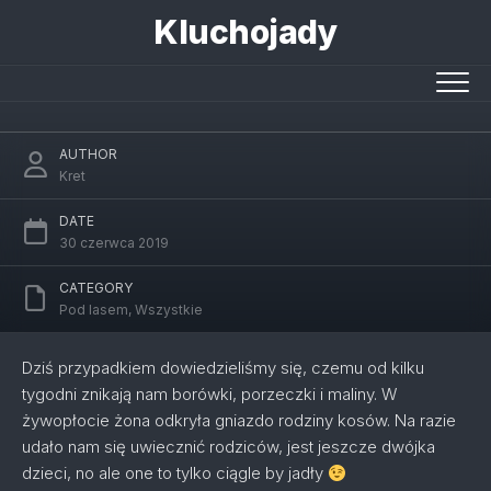
Skip
Kluchojady
to
content
Rodzina Kosów i inne sprawy
AUTHOR
Kret
DATE
30 czerwca 2019
CATEGORY
Pod lasem
,
Wszystkie
Dziś przypadkiem dowiedzieliśmy się, czemu od kilku
tygodni znikają nam borówki, porzeczki i maliny. W
żywopłocie żona odkryła gniazdo rodziny kosów. Na razie
udało nam się uwiecznić rodziców, jest jeszcze dwójka
dzieci, no ale one to tylko ciągle by jadły