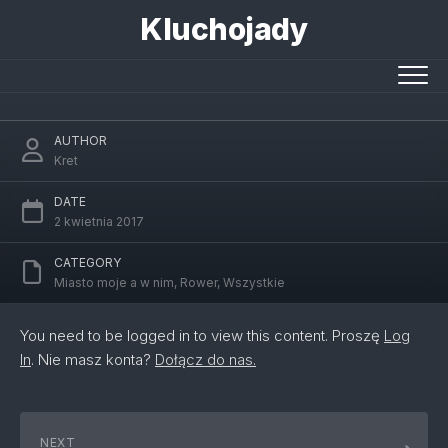
Skip
Kluchojady
to
content
Sportowy weekend
AUTHOR
Kret
DATE
2 kwietnia 2017
CATEGORY
Miasto moje a w nim
,
Rower
,
Wszystkie
You need to be logged in to view this content. Proszę
Log
In
. Nie masz konta?
Dołącz do nas.
NEXT