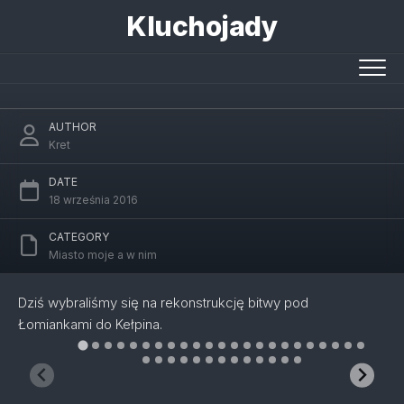
Skip
Kluchojady
to
content
Bitwa pod Łomiankami
AUTHOR
Kret
DATE
18 września 2016
CATEGORY
Miasto moje a w nim
Dziś wybraliśmy się na rekonstrukcję bitwy pod
Łomiankami do Kełpina.