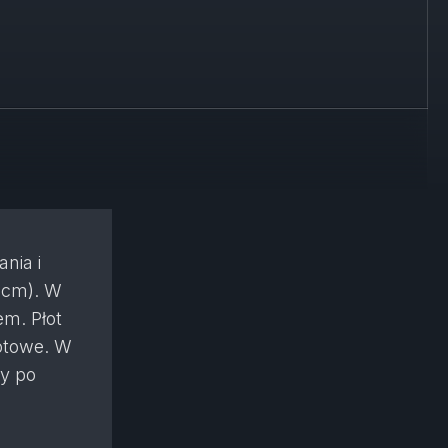
nia i
0cm). W
m. Płot
otowe. W
ny po