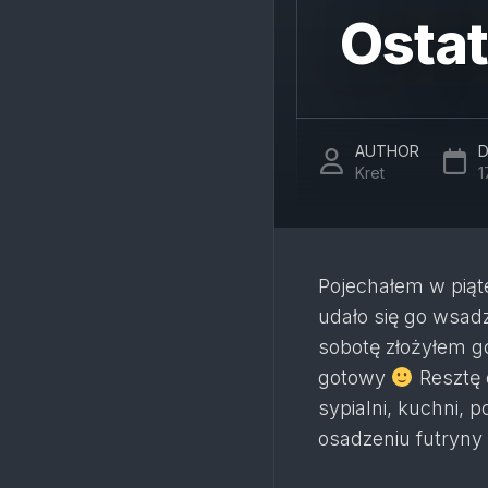
Ostat
AUTHOR
D
Kret
1
Pojechałem w piąte
udało się go wsad
sobotę złożyłem g
gotowy
Resztę 
sypialni, kuchni, 
osadzeniu futryny 