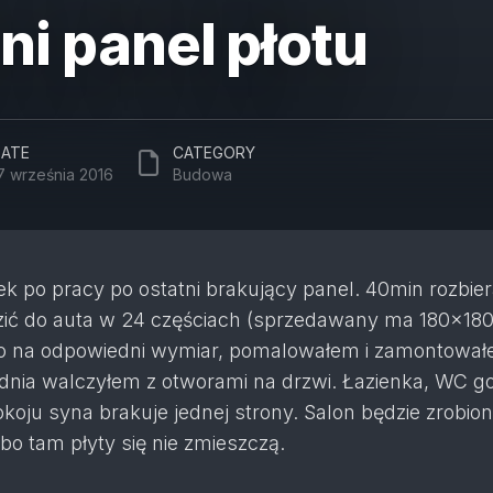
ni panel płotu
ATE
CATEGORY
7 września 2016
Budowa
k po pracy po ostatni brakujący panel. 40min rozbiera
zić do auta w 24 częściach (sprzedawany ma 180x18
o na odpowiedni wymiar, pomalowałem i zamontowałe
dnia walczyłem z otworami na drzwi. Łazienka, WC g
pokoju syna brakuje jednej strony. Salon będzie zrobio
bo tam płyty się nie zmieszczą.