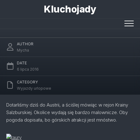
Skip
Kluchojady
to
content
Zell am see
AUTHOR
Mycha
DATE
6 lipca 2016
CATEGORY
Wyjazdy urlopowe
Dotarliśmy dziś do Austrii, a ściślej mówiąc w rejon Krainy
Salzburskiej. Okolice wydają się bardzo malownicze. Oby
pogoda dopisała, bo górskich atrakcji jest mnóstwo.