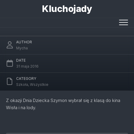
Skip
Kluchojady
to
content
Wyjście na Angry Birds i lody :)
AUTHOR
Mycha
DATE
31 maja 2016
CATEGORY
Szkoła
,
Wszystkie
Z okazji Dnia Dziecka Szymon wybrał się z klasą do kina
Wisła i na lody.