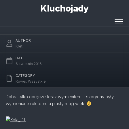
Skip
Kluchojady
to
content
Nowe koła DT Swiss
AUTHOR
Kret
DATE
6 kwietnia 2016
CATEGORY
Rower
,
Wszystkie
Dobra tylko obręcze teraz wymieniłem – szprychy były
wymieniane rok temu a piasty mają wieki