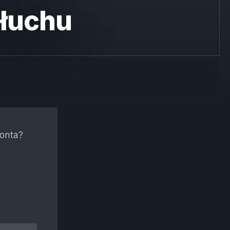
słuchu
konta?