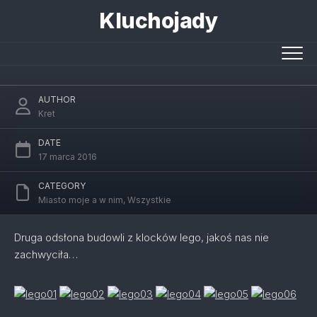
Skip
Kluchojady
to
content
Lego na stadionie narodowym
AUTHOR
Kret
DATE
17 marca 2016
CATEGORY
Miasto moje a w nim
,
Wszystkie
Druga odsłona budowli z klocków lego, jakoś nas nie
zachwyciła…