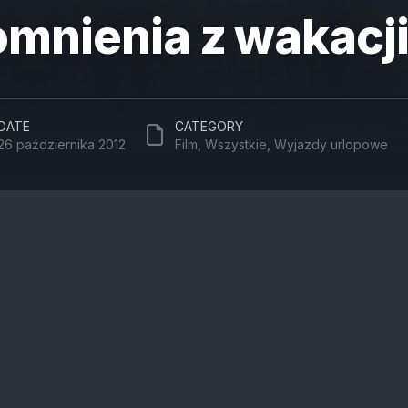
mnienia z wakacj
DATE
CATEGORY
26 października 2012
Film
,
Wszystkie
,
Wyjazdy urlopowe