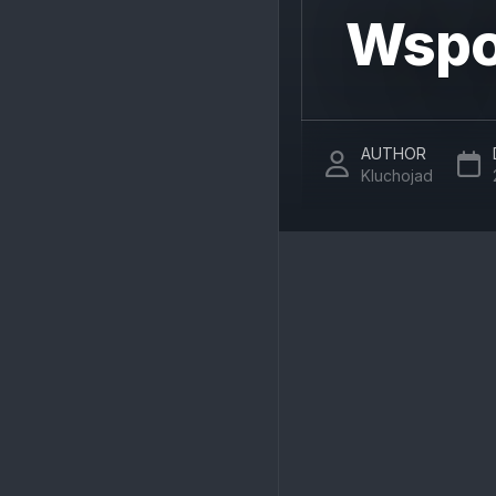
Wspo
AUTHOR
Kluchojad