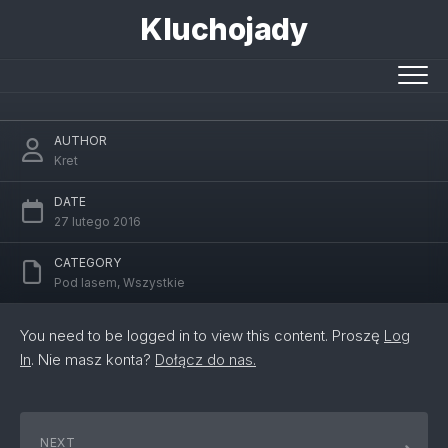
Skip
Kluchojady
to
content
Wiosna nadchodzi
AUTHOR
Kret
DATE
27 lutego 2016
CATEGORY
Pod lasem
,
Wszystkie
You need to be logged in to view this content. Proszę
Log
In
. Nie masz konta?
Dołącz do nas.
NEXT