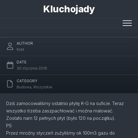
Skip
Kluchojady
to
content
Sufit skończony*
AUTHOR
Kret
DATE
30 stycznia 2016
CATEGORY
Budowa
,
Wszystkie
Dziś zamocowaliśmy ostatnio płytę K-G na suficie. Teraz
wszystko trzeba zaszpachlować i można malować.
Zostało nam 12 pełnych płyt (było 120 na początku).
PS
Przez mroźny styczeń zużyliśmy ok 100m3 gazu do