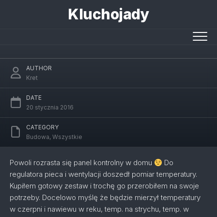
Skip
Kluchojady
to
content
Pomiary temperatury
AUTHOR
Kret
DATE
20 stycznia 2016
CATEGORY
Budowa
,
Wszystkie
Powoli rozrasta się panel kontrolny w domu
Do
regulatora pieca i wentylacji doszedł pomiar temperatury.
Kupiłem gotowy zestaw i trochę go przerobiłem na swoje
potrzeby. Docelowo myślę że będzie mierzył temperatury
w czerpni i nawiewu w reku, temp. na strychu, temp. w