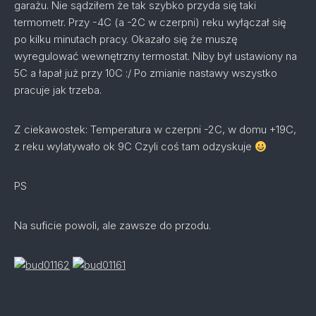
garażu. Nie sądziłem że tak szybko przyda się taki
termometr. Przy -4C (a -2C w czerpni) reku wyłączał się
po kilku minutach pracy. Okazało się że muszę
wyregulować wewnętrzny termostat. Niby był ustawiony na
5C a łapał już przy 10C :/ Po zmianie nastawy wszystko
pracuje jak trzeba.
Z ciekawostek: Temperatura w czerpni -2C, w domu +19C,
z reku wylatywało ok 9C Czyli coś tam odzyskuje
PS
Na suficie powoli, ale zawsze do przodu.