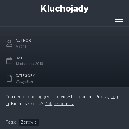
Skip
Kluchojady
to
content
Trzynaste wkłucie
AUTHOR
Mycha
DATE
13 stycznia 2016
CATEGORY
Wszystkie
You need to be logged in to view this content. Proszę
Log
In
. Nie masz konta?
Dołącz do nas.
Tags:
Zdrowie