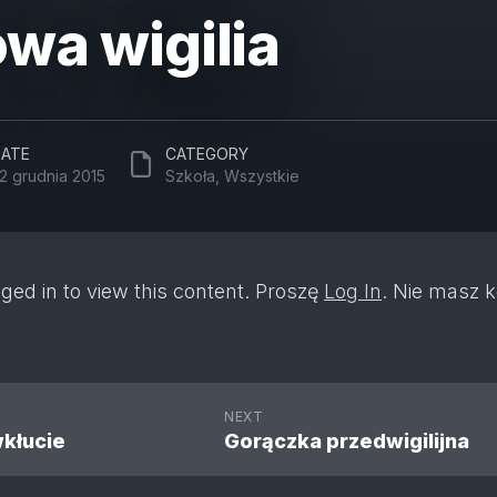
wa wigilia
ATE
CATEGORY
2 grudnia 2015
Szkoła
,
Wszystkie
ged in to view this content. Proszę
Log In
. Nie masz 
NEXT
kłucie
Gorączka przedwigilijna