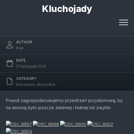
Skip
Kluchojady
to
content
Pnącza
AUTHOR
Kret
DATE
21 listopada 2015
CATEGORY
Pod lasem
,
Wszystkie
Powoli zagospodarowujemy przestrzeń przydomową, by
na wiosnę było jeszcze zieleniej i ładniej niż zwykle.