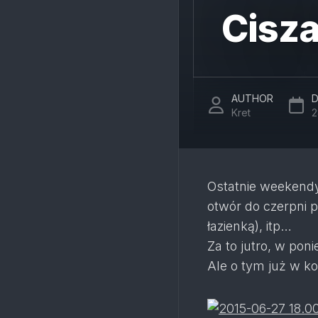
Cisza
AUTHOR
D
Kret
2
Ostatnie weekendy
otwór do czerpni p
łazienką), itp…
Za to jutro, w ponie
Ale o tym już w k