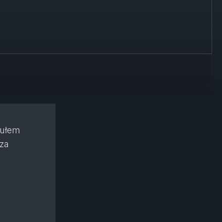
kułem
oza