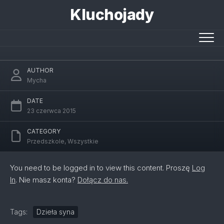
Skip
Kluchojady
to
content
Prezent na Dzień Ojca
AUTHOR
Mycha
DATE
23 czerwca 2015
CATEGORY
Przedszkole
,
Wszystkie
You need to be logged in to view this content. Proszę
Log
In
. Nie masz konta?
Dołącz do nas.
Tags:
Dzieła syna