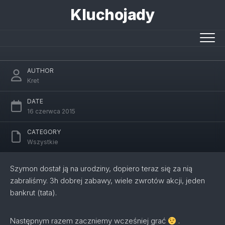
Skip
Kluchojady
to
content
Biznes po polsku: gra planszowa
AUTHOR
Kret
DATE
16 czerwca 2015
CATEGORY
Wszystkie
Szymon dostał ją na urodziny, dopiero teraz się za nią
zabraliśmy. 3h dobrej zabawy, wiele zwrotów akcji, jeden
bankrut (tata).
Następnym razem zaczniemy wcześniej grać
.