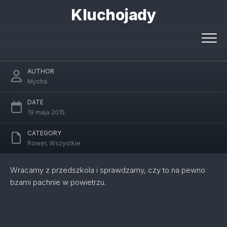
Skip
Kluchojady
to
content
Bzowy powrót
AUTHOR
Mycha
DATE
19 maja 2015
CATEGORY
Rower
,
Wszystkie
Wracamy z przedszkola i sprawdzamy, czy to na pewno
bzami pachnie w powietrzu.