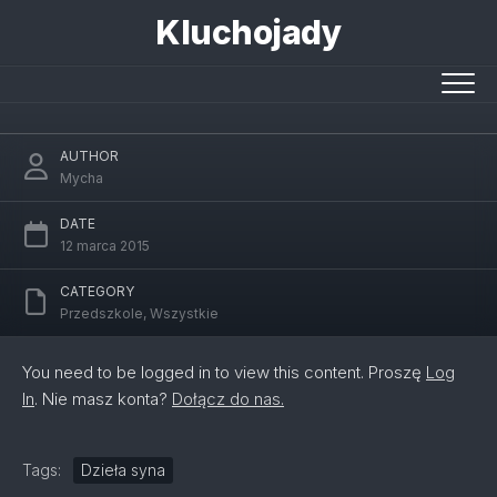
Skip
Kluchojady
to
content
Motyl – renowacja obrazu
AUTHOR
Mycha
DATE
12 marca 2015
CATEGORY
Przedszkole
,
Wszystkie
You need to be logged in to view this content. Proszę
Log
In
. Nie masz konta?
Dołącz do nas.
Tags:
Dzieła syna