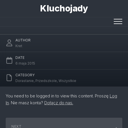
Skip
Kluchojady
to
content
Urodziny w Telepizzy – fotorelacja
AUTHOR
Kret
DATE
6 maja 2015
CATEGORY
Dorastanie
,
Przedszkole
,
Wszystkie
You need to be logged in to view this content. Proszę
Log
In
. Nie masz konta?
Dołącz do nas.
NEXT