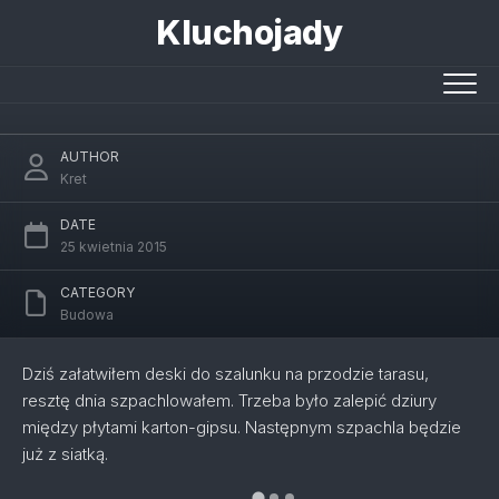
Skip
Kluchojady
to
content
Szpachlowanie płyt
AUTHOR
Kret
DATE
25 kwietnia 2015
CATEGORY
Budowa
Dziś załatwiłem deski do szalunku na przodzie tarasu,
resztę dnia szpachlowałem. Trzeba było zalepić dziury
między płytami karton-gipsu. Następnym szpachla będzie
już z siatką.