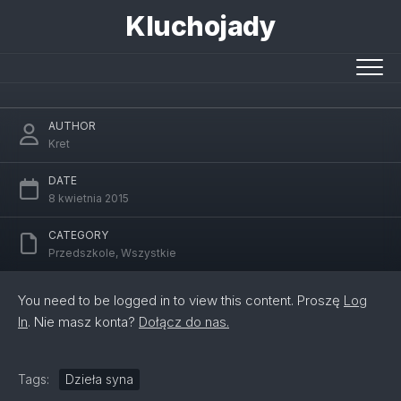
Skip
Kluchojady
to
content
Autoportrety
AUTHOR
Kret
DATE
8 kwietnia 2015
CATEGORY
Przedszkole
,
Wszystkie
You need to be logged in to view this content. Proszę
Log
In
. Nie masz konta?
Dołącz do nas.
Tags:
Dzieła syna