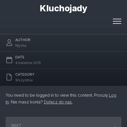
Skip
Kluchojady
to
content
Przygotowania do świąt
AUTHOR
Mycha
DATE
4 kwietnia 2015
CATEGORY
Wszystkie
You need to be logged in to view this content. Proszę
Log
In
. Nie masz konta?
Dołącz do nas.
NEXT